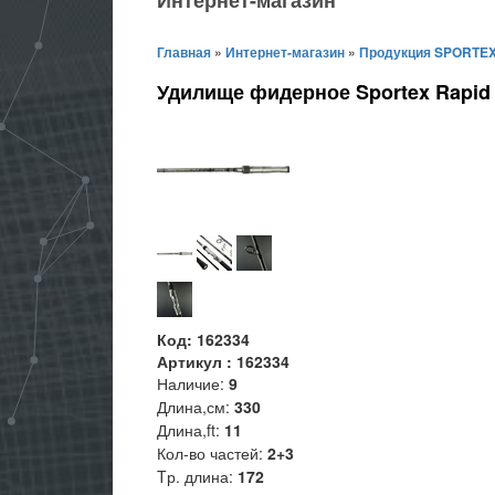
Интернет-магазин
Главная
»
Интернет-магазин
»
Продукция SPORTE
Удилище фидерное Sportex Rapid F
Код
:
162334
Артикул
:
162334
Наличие
:
9
Длина,см
:
330
Длина,ft
:
11
Кол-во частей
:
2+3
Tр. длина
:
172