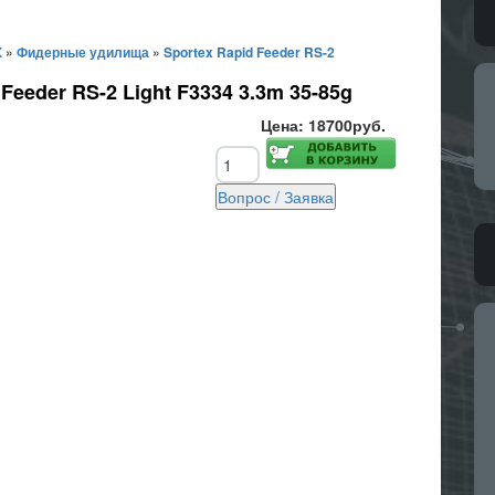
X
»
Фидерные удилища
»
Sportex Rapid Feeder RS-2
eeder RS-2 Light F3334 3.3m 35-85g
Цена:
18700руб.