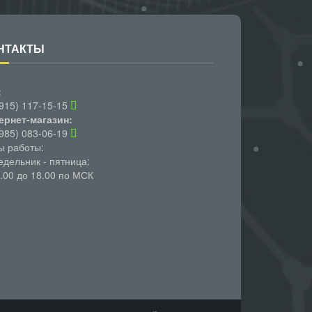
НТАКТЫ
:
(915) 117-15-15
ернет-магазин:
(985) 083-06-19
ы работы:
едельник - пятница:
0.00 до 18.00 по МСК