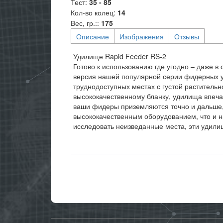
Тест
:
35 - 85
Кол-во колец
:
14
Вес, гр.:
:
175
Описание
Изображения
Отзывы
Удилище Rapid Feeder RS-2
Готово к использованию где угодно – даже в
версия нашей популярной серии фидерных у
труднодоступных местах с густой растительн
высококачественному бланку, удилища впеч
ваши фидеры приземляются точно и дальше,
высококачественным оборудованием, что и 
исследовать неизведанные места, эти удили