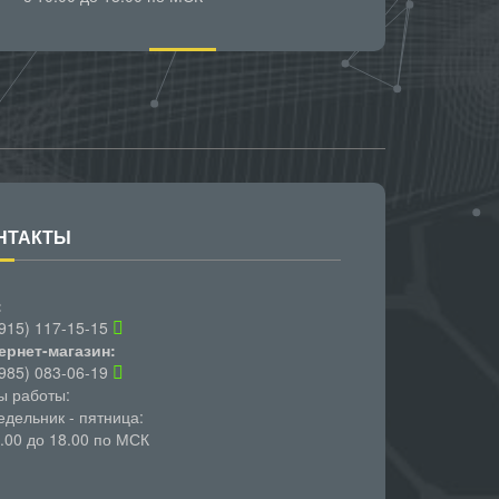
НТАКТЫ
:
(915) 117-15-15
ернет-магазин:
(985) 083-06-19
ы работы:
едельник - пятница:
0.00 до 18.00 по МСК