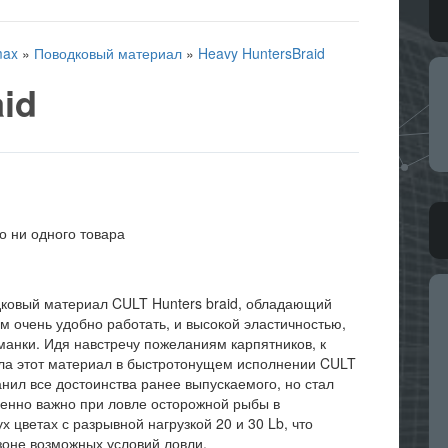
max
»
Поводковый материал
»
Heavy HuntersBraid
id
о ни одного товара
ковый материал CULT Hunters braid, обладающий
м очень удобно работать, и высокой эластичностью,
нки. Идя навстречу пожеланиям карпятников, к
ила этот материал в быстротонущем исполнении CULT
анил все достоинства ранее выпускаемого, но стал
обенно важно при ловле осторожной рыбы в
х цветах с разрывной нагрузкой 20 и 30 Lb, что
зоне возможных условий ловли.