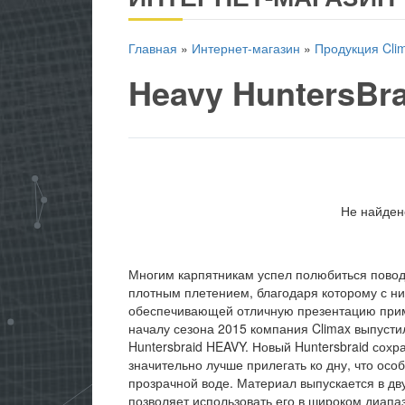
Главная
»
Интернет-магазин
»
Продукция Cli
Heavy HuntersBra
Не найден
Многим карпятникам успел полюбиться повод
плотным плетением, благодаря которому с ни
обеспечивающей отличную презентацию прима
началу сезона 2015 компания Climax выпуст
Huntersbraid HEAVY. Новый Huntersbraid сохр
значительно лучше прилегать ко дну, что ос
прозрачной воде. Материал выпускается в дву
позволяет использовать его в широком диапа